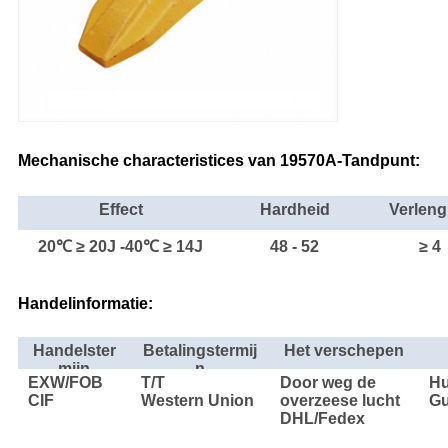
Mechanische characteristices van 19570A-Tandpunt:
Effect
Hardheid
Verleng
20℃ ≥ 20J -40℃ ≥ 14J
48 - 52
≥ 4
Handelinformatie:
Handelster
Betalingstermij
Het verschepen
mijn
n
EXW/FOB
T/T
Door weg de
H
CIF
Western Union
overzeese lucht
G
DHL/Fedex