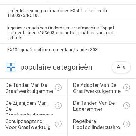
onderdelen voor graafmachines EX60 bucket teeth
TB00395/PC100
Ingenieursmachines Onderdelen graafmachine Topgat
emmer tanden 4153603 voor het verplaatsen van aarde
gebruik
EX100 graafmachine emmer tand/tanden 30S
populaire categorieën
Alle
De Tanden Van De 
De Adapter Van De 
Graafwerktuigemmer
Graafwerktuigemmer
De Zijsnijders Van 
De Tanden Van De 
De 
Laderemmer
Graafwerktuigemmer
Schulpzaagtand 
Regelbare 
Voor Graafwerktuig
Hoofdcilinderpushrod