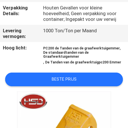
CONTACTEER
Verpakking
Houten Gevallen voor kleine
ONS
Details:
hoeveelheid; Geen verpakking voor
container; Ingepakt voor uw verwij
VERZOEK
Levering
1000 Ton/Ton per Maand
vermogen:
OM
Hoog licht:
,
EEN
PC200 de Tanden van de graafwerktuigemmer
De standaardtanden van de
Graafwerktuigemmer
CITAAT
,
De Tanden van de graafwerktuigpc200 Emmer
SITEMAP
BESTE PRIJS
PRIVACY
POLICY