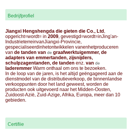
Bedrijfprofiel
Jiangxi Hengshengda die gieten die Co., Ltd
,
opgericht=wordt= in
2009
, gevestigd=wordt=inJing'an-
IndustrieterreinvanJiangxi-Provincie,
gespecialiseerdinhetontwikkelen vanenhetproduceren
van
de tanden van
graafwerktuigemmer, de
de
adapters van emmertanden, zijsnijders,
schulpzagentanden, de tanden
enz.
van
de
laderemmer
Warm onthaal om ons te bezoeken.
In de loop van de jaren, is het altijd geëngageerd aan de
dienstmodel van de distributieverkoop, de binnenlandse
verkooppunten door het land geweest, worden de
producten ook uitgevoerd naar het Midden-Oosten,
Zuidoost-Azië, Zuid-Azige, Afrika, Europa, meer dan 10
gebieden.
Certifiie