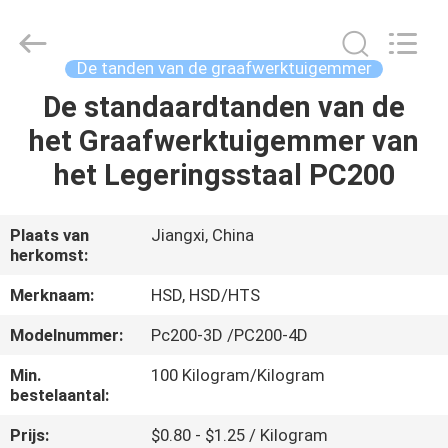
Guangzhou
Hengshengda
Machinery
Spare
Parts
De tanden van de graafwerktuigemmer
Co.,Ltd.
All
De standaardtanden van de
HUIS
Rights
Reserved.
het Graafwerktuigemmer van
PRODUCTEN
het Legeringsstaal PC200
ONGEVEER
Plaats van
Jiangxi, China
herkomst:
ONS
Merknaam:
HSD, HSD/HTS
FABRIEKSREIS
Modelnummer:
Pc200-3D /PC200-4D
Min.
100 Kilogram/Kilogram
KWALITEITSCONTROLE
bestelaantal:
Prijs:
$0.80 - $1.25 / Kilogram