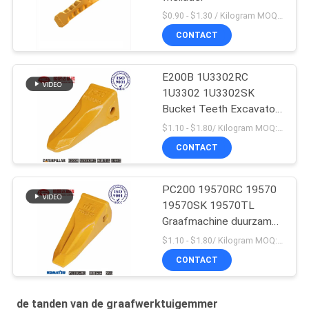
$0.90 - $1.30 / Kilogram MOQ:1000 Kilogram/Kilogram
CONTACT
E200B 1U3302RC
1U3302 1U3302SK
Bucket Teeth Excavator
Massaproductie
$1.10 - $1.80/ Kilogram MOQ:100 Kilogram/Kilograms
CONTACT
PC200 19570RC 19570
19570SK 19570TL
Graafmachine duurzame
emmertanden voor
$1.10 - $1.80/ Kilogram MOQ:100 Kilogram/Kilogram
Komatsu
CONTACT
de tanden van de graafwerktuigemmer