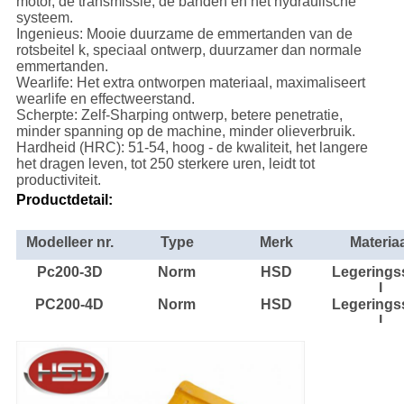
motor, de transmissie, de banden en het hydraulische
systeem.
Ingenieus: Mooie duurzame de emmertanden van de
rotsbeitel k, speciaal ontwerp, duurzamer dan normale
emmertanden.
Wearlife: Het extra ontworpen materiaal, maximaliseert
wearlife en effectweerstand.
Scherpte: Zelf-Sharping ontwerp, betere penetratie,
minder spanning op de machine, minder olieverbruik.
Hardheid (HRC): 51-54, hoog - de kwaliteit, het langere
het dragen leven, tot 250 sterkere uren, leidt tot
productiviteit.
Productdetail:
Modelleer nr.
Type
Merk
Materia
Pc200-3D
Norm
HSD
Legerings
l
PC200-4D
Norm
HSD
Legerings
l