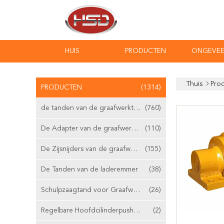
HUIS
PRODUCTEN
ONGEVEE
Thuis
Pro
PRODUCTEN
(1314)
de tanden van de graafwerktuigemmer
(760)
De Adapter van de graafwerktuigemmer
(110)
De Zijsnijders van de graafwerktuigemmer
(155)
De Tanden van de laderemmer
(38)
Schulpzaagtand voor Graafwerktuig
(26)
Regelbare Hoofdcilinderpushrod
(2)