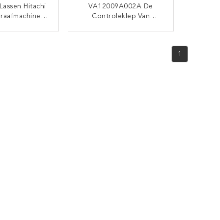
Lassen Hitachi
VA12009A002A De
raafmachine
Controleklep Van
proller
Graafwerktuigpump Parts
Oil Voor Sy215-8
TACT NU
CONTACT NU
1