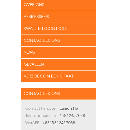
OVER ONS
FABRIEKSREIS
KWALITEITSCONTROLE
CONTACTEER ONS
NEWS
GEVALLEN
VERZOEK OM EEN CITAAT
CONTACTEER ONS
Contact Persoon :
Eamon He
Telefoonnummer :
15812457038
WatAPP :
+8615812457038