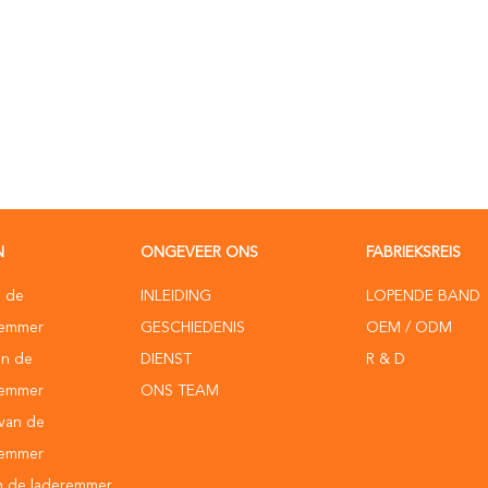
N
ONGEVEER ONS
FABRIEKSREIS
n de
INLEIDING
LOPENDE BAND
gemmer
GESCHIEDENIS
OEM / ODM
an de
DIENST
R & D
gemmer
ONS TEAM
 van de
gemmer
n de laderemmer