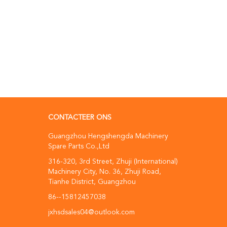
CONTACTEER ONS
Guangzhou Hengshengda Machinery
Spare Parts Co.,Ltd
316-320, 3rd Street, Zhuji (International)
Machinery City, No. 36, Zhuji Road,
Tianhe District, Guangzhou
86--15812457038
jxhsdsales04@outlook.com