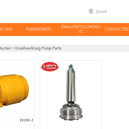
Dutch
KWALITEITSCONTRO
R ONS
FABRIEKSREIS
CONTACTEE
LE
ducten
Graafwerktuig Pump Parts