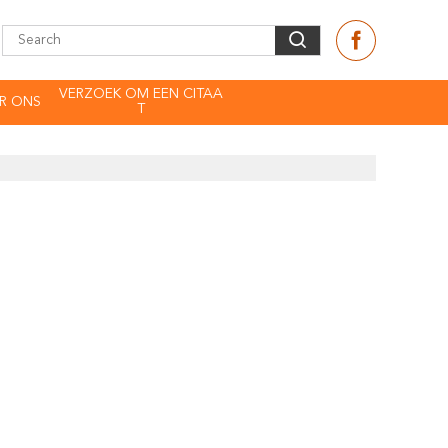
VERZOEK OM EEN CITAA
R ONS
T