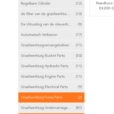
Naadloos 
Regelbare Cilinder
(12)
EX200 G
To
de filter van de graafwerktuiglucht
(10)
CON
De Uitrusting van de olieverbinding
(9)
Automatisch Vetkanon
(17)
Graafwerktuigvervangstukken
(11)
Graafwerktuig Bucket Parts
(50)
Graafwerktuig Hydraulic Parts
(11)
Graafwerktuig Engine Parts
(11)
Graafwerktuig Electrical Parts
(9)
Graafwerktuig Pump Parts
(2)
Graafwerktuig Undercarriage Parts
(81)