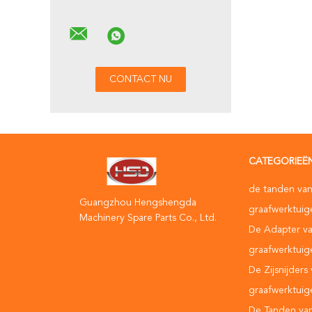
CATEGORIEË
de tanden va
Guangzhou Hengshengda
graafwerktui
Machinery Spare Parts Co., Ltd.
De Adapter v
graafwerktui
De Zijsnijders
graafwerktui
De Tanden va