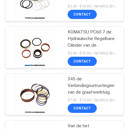
Graafwerktuigregelaar
$3.00 - $10.00 / Set MOQ:50 reeks/Reeksen
CONTACT
29
Schulpzaagtand
KOMATSU PC60 7 de
Hydraulische Regelbare
voor Graafwerktuig
Cilinder van de
Verbindingsuitrusting
$3.00 - $10.00 / Set MOQ:50 reeks/Reeksen
CONTACT
345 de
2
Verbindingsuitrustingen
Regelbare
van de graafwerktuig
Hydraulische Cilinder
$7.00 - $15.00 / Set MOQ:50 reeks/Reeksen
Hoofdcilinderpushrod
CONTACT
Van de het