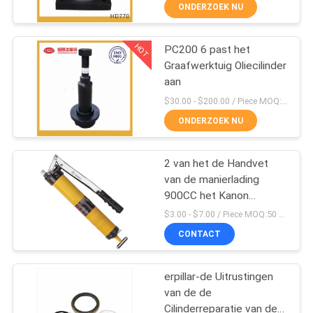
CONTACTEER
ONDERZOEK NU
ONS
HOT
PC200 6 past het
158
Graafwerktuig Oliecilinder
VERZOEK
aan
De Zijsnijders van de
OM
$30.00 - $200.00 / Piece MOQ:10 stuk/Stukken
graafwerktuigemmer
EEN
ONDERZOEK NU
CITAAT
2 van het de Handvet
van de manierlading
SITEMAP
900CC het Kanon
41
Regelbare Cilinder
$3.00 - $7.00 / Piece MOQ:50 stuk/Stukken
PRIVACY
De Tanden van de
CONTACT
POLICY
laderemmer
erpillar-de Uitrustingen
van de de
Cilinderreparatie van de