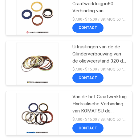
Graafwerktuigpc60
Verbinding van
15
KOMATSU de Uitrustings
$7.00 - $15.00 / Set MOQ:50 reeks/Reeksen
Regelbare Cilinder
CONTACT
Regelbare Cilinder
Uitrustingen van de de
Cilinderverbouwing van
de olieweerstand 320 de
Hydraulische
$7.00 - $15.00 / Set MOQ:50 reeks/Reeksen
CONTACT
12
de filter van de
Van de het Graafwerktuig
Hydraulische Verbinding
graafwerktuiglucht
van KOMATSU de
Uitrustings Regelbare
$7.00 - $15.00 / Set MOQ:50 reeks/Reeksen
Cilinder
CONTACT