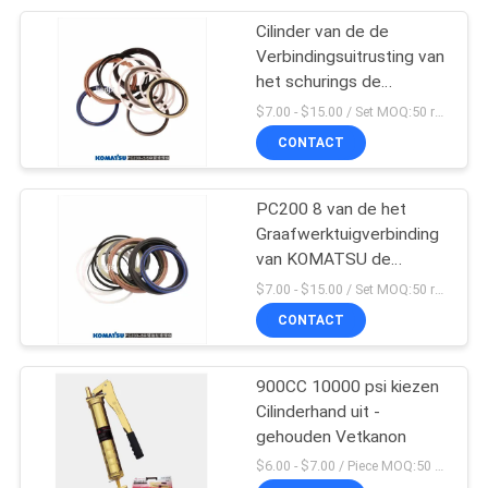
Cilinder van de de
9
Verbindingsuitrusting van
De Uitrusting van de
het schurings de
Bestand PC200
$7.00 - $15.00 / Set MOQ:50 reeks/Reeksen
olieverbinding
Graafwerktuig
CONTACT
PC200 8 van de het
Graafwerktuigverbinding
van KOMATSU de
20
Uitrustings Regelbare
$7.00 - $15.00 / Set MOQ:50 reeks/Reeksen
Automatisch
Cilinder
CONTACT
Vetkanon
900CC 10000 psi kiezen
Cilinderhand uit -
gehouden Vetkanon
$6.00 - $7.00 / Piece MOQ:50 stuk/Stukken