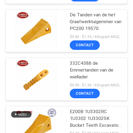
De Tanden van de het
Graafwerktuigemmer van
PC200 19570
$0.80 - $1.35 / Kilogram MOQ:100 Kilogram/Kilogram
CONTACT
332C4388 de
Emmertanden van de
wiellader
$0.90 - $1.30 / Kilogram MOQ:1000 Kilogram/Kilogram
CONTACT
E200B 1U3302RC
1U3302 1U3302SK
Bucket Teeth Excavator
Massaproductie