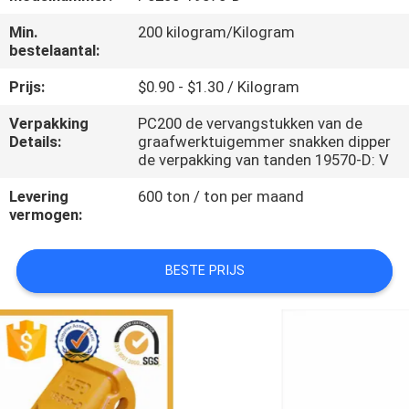
CONTACTEER
Min.
200 kilogram/Kilogram
ONS
bestelaantal:
Prijs:
$0.90 - $1.30 / Kilogram
VERZOEK
Verpakking
PC200 de vervangstukken van de
OM
Details:
graafwerktuigemmer snakken dipper
EEN
de verpakking van tanden 19570-D: V
CITAAT
Levering
600 ton / ton per maand
vermogen:
SITEMAP
BESTE PRIJS
PRIVACY
POLICY