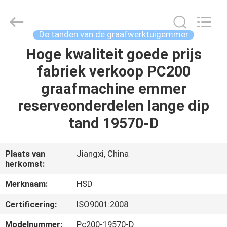
Guangzhou
Hengshengda
Machinery
Spare
Parts
De tanden van de graafwerktuigemmer
Co.,Ltd.
All
Hoge kwaliteit goede prijs
HUIS
Rights
Reserved.
fabriek verkoop PC200
PRODUCTEN
graafmachine emmer
reserveonderdelen lange dip
ONGEVEER
tand 19570-D
ONS
Plaats van
Jiangxi, China
herkomst:
FABRIEKSREIS
Merknaam:
HSD
KWALITEITSCONTROLE
Certificering:
ISO9001:2008
Modelnummer:
Pc200-19570-D