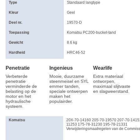
Type
Standaard langtype
Kleur
Geel
Deel nr.
19570-D
Toepassing
Komatsu PC200-bucket-tand
Gewicht
8.6 kg
Hardheid
HRC46-52
Penetratie
Ingenieus
Wearlife
Verbeterde
Mooie, duurzame
Extra materiaal
penetratie
steenmeisel en SYL
ontworpen,
verminderde de
emmer tanden,
maximaal slijtvaste
belasting op de
speciale ontwerpen
en slagweerstand.
motor en het
maken het
hydraulische
populairder.
systeem.
Komatsu
20X-70-14160 205-70-19570 207-70-1415
11253 175-78-31230 195-78-21331
Verwijderingsmaatregelen van de Commiss