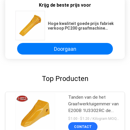
Krijg de beste prijs voor
Hoge kwaliteit goede prijs fabriek
verkoop PC200 graafmachine
emmer reserveonderdelen lange
dip tand 19570-D
Doorgaan
Top Producten
Tanden van de het
Graafwerktuigemmer van
E200B 1U3302RC de
Mini
$1.00 - $1.20 / Kilogram MOQ:100 Kilogram/Kilogram
CONTACT