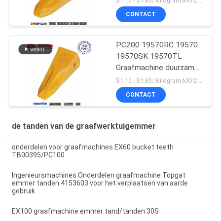
$1.10 - $1.80/ Kilogram MOQ:100 Kilogram/Kilograms
CONTACT
PC200 19570RC 19570
19570SK 19570TL
Graafmachine duurzame
emmertanden voor
$1.10 - $1.80/ Kilogram MOQ:100 Kilogram/Kilogram
Komatsu
CONTACT
de tanden van de graafwerktuigemmer
onderdelen voor graafmachines EX60 bucket teeth
TB00395/PC100
Ingenieursmachines Onderdelen graafmachine Topgat
emmer tanden 4153603 voor het verplaatsen van aarde
gebruik
EX100 graafmachine emmer tand/tanden 30S