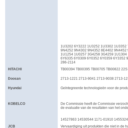
1U3202 6Y3222 1U3252 1U3302 1U3352 
9N4252 9N4302 9N4352 8E4402 9N4452
1U1254 1U0257 3G4258 3G4259 1U1304
6Y6335 6Y0309 6Y0352 6Y0359 6Y3352 
286-2114
HITACHI
TB00394 TB00395 TB00705 TB00822 22S 
Doosan
2713-1221 2713-9041 2713-9038 2713-12
Hyundai
Geïntegreerde technologieën voor de produc
KOBELCO
De Commissie heeft de Commissie verzocht 
de evaluatie van de resultaten van het ond
14527863 14530544 1171-01910 145532
JCB
Vervaardiging uit produkten die niet in de