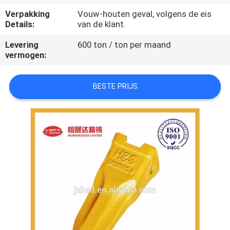
CONTACTEER
Verpakking
Vouw-houten geval, volgens de eis
ONS
Details:
van de klant.
Levering
600 ton / ton per maand
VERZOEK
vermogen:
OM
BESTE PRIJS
EEN
CITAAT
SITEMAP
PRIVACY
POLICY