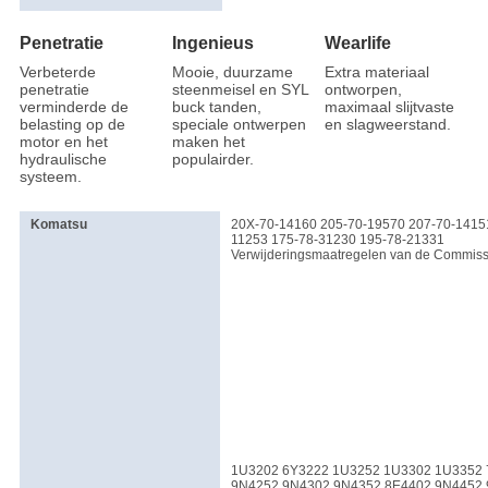
Penetratie
Ingenieus
Wearlife
Verbeterde
Mooie, duurzame
Extra materiaal
penetratie
steenmeisel en SYL
ontworpen,
verminderde de
buck tanden,
maximaal slijtvaste
belasting op de
speciale ontwerpen
en slagweerstand.
motor en het
maken het
hydraulische
populairder.
systeem.
Komatsu
20X-70-14160 205-70-19570 207-70-1415
11253 175-78-31230 195-78-21331
Verwijderingsmaatregelen van de Commiss
1U3202 6Y3222 1U3252 1U3302 1U3352 
9N4252 9N4302 9N4352 8E4402 9N4452