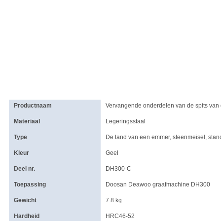
Productnaam
Vervangende onderdelen van de spits van
Materiaal
Legeringsstaal
Type
De tand van een emmer, steenmeisel, stan
Kleur
Geel
Deel nr.
DH300-C
Toepassing
Doosan Deawoo graafmachine DH300
Gewicht
7.8 kg
Hardheid
HRC46-52