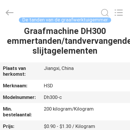
Guangzhou
Hengshengda
Machinery
Spare
Parts
De tanden van de graafwerktuigemmer
Co.,Ltd.
All
Graafmachine DH300
HUIS
Rights
Reserved.
emmertanden/tandvervangend
PRODUCTEN
slijtagelementen
ONGEVEER
Plaats van
Jiangxi, China
herkomst:
ONS
Merknaam:
HSD
FABRIEKSREIS
Modelnummer:
Dh300-c
Min.
200 kilogram/Kilogram
KWALITEITSCONTROLE
bestelaantal:
Prijs:
$0.90 - $1.30 / Kilogram