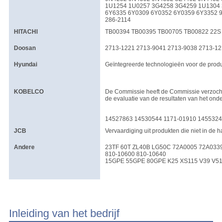
1U1254 1U0257 3G4258 3G4259 1U1304
6Y6335 6Y0309 6Y0352 6Y0359 6Y3352 
286-2114
HITACHI
TB00394 TB00395 TB00705 TB00822 22S 
Doosan
2713-1221 2713-9041 2713-9038 2713-12
Hyundai
Geïntegreerde technologieën voor de produc
KOBELCO
De Commissie heeft de Commissie verzocht 
de evaluatie van de resultaten van het ond
14527863 14530544 1171-01910 145532
JCB
Vervaardiging uit produkten die niet in de
Andere
23TF 60T ZL40B LG50C 72A0005 72A0339
810-10600 810-10640
15GPE 55GPE 80GPE K25 XS115 V39 V51
Inleiding van het bedrijf