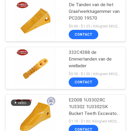
De Tanden van de het
Graafwerktuigemmer van
PC200 19570
$0.80 - $1.35 / Kilogram MOQ:100 Kilogram/Kilogram
CONTACT
332C4388 de
Emmertanden van de
wiellader
$0.90 - $1.30 / Kilogram MOQ:1000 Kilogram/Kilogram
CONTACT
E200B 1U3302RC
1U3302 1U3302SK
Bucket Teeth Excavator
Massaproductie
$1.10 - $1.80/ Kilogram MOQ:100 Kilogram/Kilograms
CONTACT