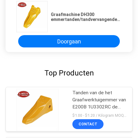
Graafmachine DH300
emmertanden/tandvervangende
slijtagelementen
Doorgaan
Top Producten
Tanden van de het
Graafwerktuigemmer van
E200B 1U3302RC de
Mini
$1.00 - $1.20 / Kilogram MOQ:100 Kilogram/Kilogram
CONTACT