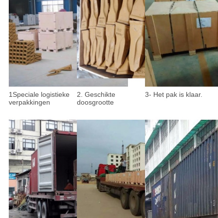
1Speciale logistieke
2. Geschikte
3- Het pak is klaar.
verpakkingen
doosgrootte