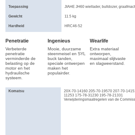
Toepassing
JIAHE JH60 wiellader, bulldozer, graafmac
Gewicht
11.5 kg
Hardheid
HRC46-52
Penetratie
Ingenieus
Wearlife
Verbeterde
Mooie, duurzame
Extra materiaal
penetratie
steenmeisel en SYL
ontworpen,
verminderde de
buck tanden,
maximaal slijtvaste
belasting op de
speciale ontwerpen
en slagweerstand.
motor en het
maken het
hydraulische
populairder.
systeem.
Komatsu
20X-70-14160 205-70-19570 207-70-1415
11253 175-78-31230 195-78-21331
Verwijderingsmaatregelen van de Commiss