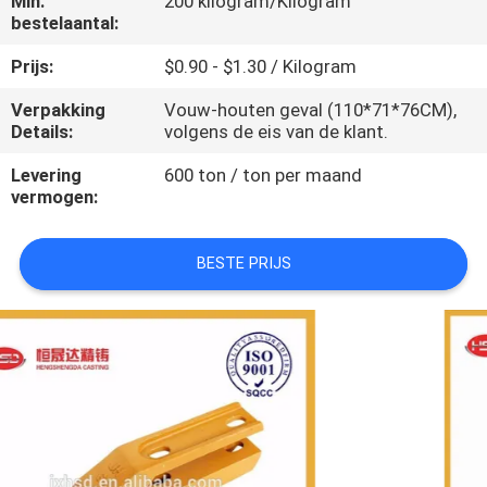
Min.
200 kilogram/Kilogram
CONTACTEER
bestelaantal:
ONS
Prijs:
$0.90 - $1.30 / Kilogram
Verpakking
Vouw-houten geval (110*71*76CM),
VERZOEK
Details:
volgens de eis van de klant.
OM
Levering
600 ton / ton per maand
EEN
vermogen:
CITAAT
BESTE PRIJS
SITEMAP
PRIVACY
POLICY