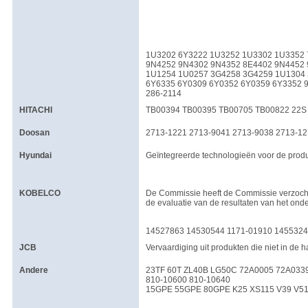
1U3202 6Y3222 1U3252 1U3302 1U3352 
9N4252 9N4302 9N4352 8E4402 9N4452
1U1254 1U0257 3G4258 3G4259 1U1304
6Y6335 6Y0309 6Y0352 6Y0359 6Y3352 
286-2114
HITACHI
TB00394 TB00395 TB00705 TB00822 22S 
Doosan
2713-1221 2713-9041 2713-9038 2713-12
Hyundai
Geïntegreerde technologieën voor de produc
KOBELCO
De Commissie heeft de Commissie verzocht 
de evaluatie van de resultaten van het ond
14527863 14530544 1171-01910 145532
JCB
Vervaardiging uit produkten die niet in de
Andere
23TF 60T ZL40B LG50C 72A0005 72A0339
810-10600 810-10640
15GPE 55GPE 80GPE K25 XS115 V39 V51