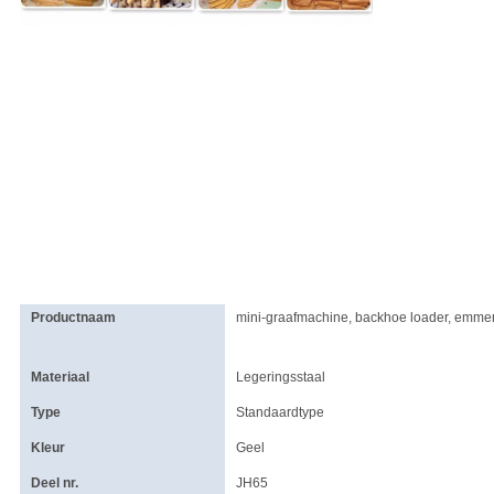
Productnaam
mini-graafmachine, backhoe loader, emme
Materiaal
Legeringsstaal
Type
Standaardtype
Kleur
Geel
Deel nr.
JH65