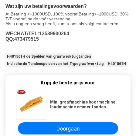
Wat zijn uw betalingsvoorwaarden?
A: Betaling <=1000USD, 100% vooraf Betaling>=1000USD, 30%
T/T vooraf, saldo vóór verzending.
Als u nog een vraag heeft, kunt u ons als volgt contacteren:
WECHAT/TEL:13539900264
QQ:473479515
H401561H de Spelden van graafwerktuigtanden
Indische de Tandenspelden van het Typegraafwerktuig
H401561H
Krijg de beste prijs voor
Mini graafmachine boormachine
laadmachine emmer tanden
graafmachine reserveonderdelen
JH65
Doorgaan