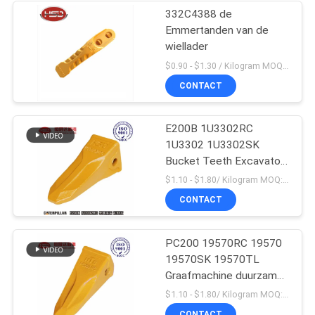
332C4388 de
Emmertanden van de
wiellader
$0.90 - $1.30 / Kilogram MOQ:1000 Kilogram/Kilogram
CONTACT
E200B 1U3302RC
1U3302 1U3302SK
Bucket Teeth Excavator
Massaproductie
$1.10 - $1.80/ Kilogram MOQ:100 Kilogram/Kilograms
CONTACT
PC200 19570RC 19570
19570SK 19570TL
Graafmachine duurzame
emmertanden voor
$1.10 - $1.80/ Kilogram MOQ:100 Kilogram/Kilogram
Komatsu
CONTACT