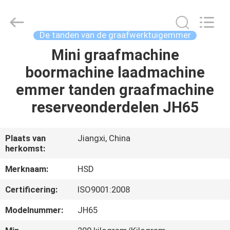
Guangzhou
Hengshengda
Machinery
Spare
Parts
De tanden van de graafwerktuigemmer
Co.,Ltd.
All
Mini graafmachine
HUIS
Rights
Reserved.
boormachine laadmachine
PRODUCTEN
emmer tanden graafmachine
reserveonderdelen JH65
ONGEVEER
ONS
Plaats van
Jiangxi, China
herkomst:
FABRIEKSREIS
Merknaam:
HSD
Certificering:
ISO9001:2008
KWALITEITSCONTROLE
Modelnummer:
JH65