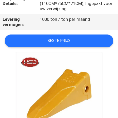
CONTACTEER
Details:
(110CM*75CM*71CM); Ingepakt voor
uw verwijzing
ONS
Levering
1000 ton / ton per maand
vermogen:
VERZOEK
OM
BESTE PRIJS
EEN
CITAAT
SITEMAP
PRIVACY
POLICY