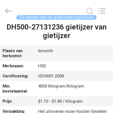
Guangzhou
Hengshengda
Machinery
Spare
Parts
De tanden van de graafwerktuigemmer
Co.,Ltd.
All
DH500-27131236 gietijzer van
HUIS
Rights
Reserved.
gietijzer
PRODUCTEN
Plaats van
6month
herkomst:
ONGEVEER
ONS
Merknaam:
HSD
Certificering:
ISO9001:2008
FABRIEKSREIS
Min.
4000 Kilogram/Kilogram
bestelaantal:
KWALITEITSCONTROLE
Prijs:
$1.10 - $1.80 / Kilogram
Verpakking
Het uitvoeren vouw-houten Gevallen