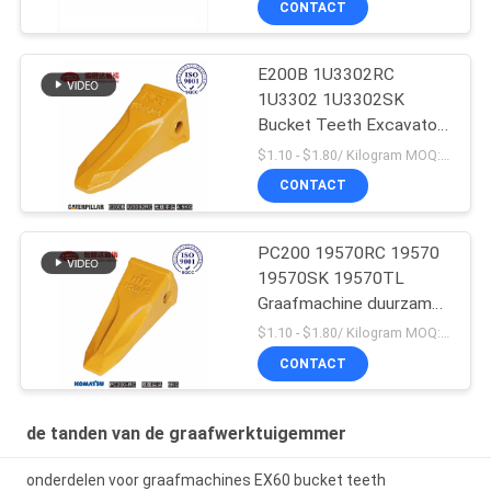
CONTACT
E200B 1U3302RC
1U3302 1U3302SK
Bucket Teeth Excavator
Massaproductie
$1.10 - $1.80/ Kilogram MOQ:100 Kilogram/Kilograms
CONTACT
PC200 19570RC 19570
19570SK 19570TL
Graafmachine duurzame
emmertanden voor
$1.10 - $1.80/ Kilogram MOQ:100 Kilogram/Kilogram
Komatsu
CONTACT
de tanden van de graafwerktuigemmer
onderdelen voor graafmachines EX60 bucket teeth