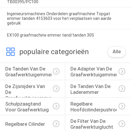
TB00395/PC100
Ingenieursmachines Onderdelen graafmachine Topgat
emmer tanden 4153603 voor het verplaatsen van aarde
gebruik
EX100 graafmachine emmer tand/tanden 30S
populaire categorieën
Alle
De Tanden Van De 
De Adapter Van De 
Graafwerktuigemmer
Graafwerktuigemmer
De Zijsnijders Van 
De Tanden Van De 
De 
Laderemmer
Graafwerktuigemmer
Schulpzaagtand 
Regelbare 
Voor Graafwerktuig
Hoofdcilinderpushrod
De Filter Van De 
Regelbare Cilinder
Graafwerktuiglucht