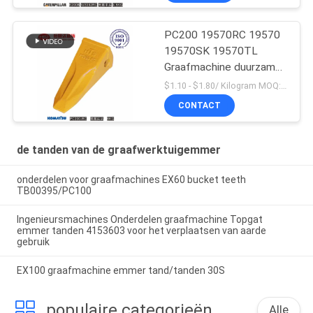
PC200 19570RC 19570
19570SK 19570TL
Graafmachine duurzame
emmertanden voor
$1.10 - $1.80/ Kilogram MOQ:100 Kilogram/Kilogram
Komatsu
CONTACT
de tanden van de graafwerktuigemmer
onderdelen voor graafmachines EX60 bucket teeth
TB00395/PC100
Ingenieursmachines Onderdelen graafmachine Topgat
emmer tanden 4153603 voor het verplaatsen van aarde
gebruik
EX100 graafmachine emmer tand/tanden 30S
populaire categorieën
Alle