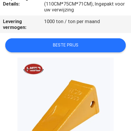
CONTACTEER
Details:
(110CM*75CM*71CM); Ingepakt voor
uw verwijzing
ONS
Levering
1000 ton / ton per maand
vermogen:
VERZOEK
OM
BESTE PRIJS
EEN
CITAAT
SITEMAP
PRIVACY
POLICY