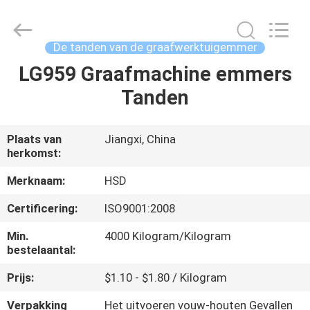
Guangzhou
Hengshengda
Machinery
Spare
Parts
De tanden van de graafwerktuigemmer
Co.,Ltd.
All
LG959 Graafmachine emmers
HUIS
Rights
Reserved.
Tanden
PRODUCTEN
Plaats van
Jiangxi, China
herkomst:
ONGEVEER
ONS
Merknaam:
HSD
Certificering:
ISO9001:2008
FABRIEKSREIS
Min.
4000 Kilogram/Kilogram
bestelaantal:
KWALITEITSCONTROLE
Prijs:
$1.10 - $1.80 / Kilogram
Verpakking
Het uitvoeren vouw-houten Gevallen