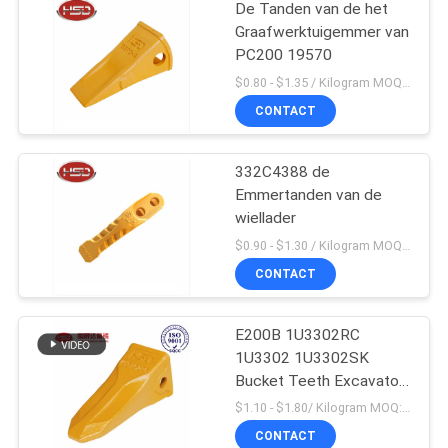
De Tanden van de het
Graafwerktuigemmer van
PC200 19570
$0.80 - $1.35 / Kilogram MOQ:100 Kilogram/Kilogram
CONTACT
332C4388 de
Emmertanden van de
wiellader
$0.90 - $1.30 / Kilogram MOQ:1000 Kilogram/Kilogram
CONTACT
E200B 1U3302RC
1U3302 1U3302SK
Bucket Teeth Excavator
Massaproductie
$1.10 - $1.80/ Kilogram MOQ:100 Kilogram/Kilograms
CONTACT