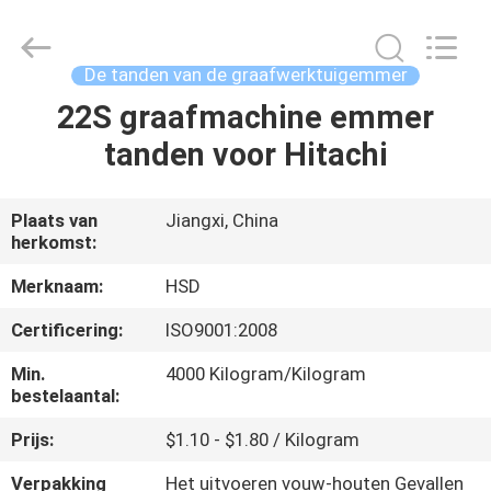
Guangzhou
Hengshengda
Machinery
Spare
Parts
De tanden van de graafwerktuigemmer
Co.,Ltd.
All
22S graafmachine emmer
HUIS
Rights
Reserved.
tanden voor Hitachi
PRODUCTEN
Plaats van
Jiangxi, China
herkomst:
ONGEVEER
ONS
Merknaam:
HSD
Certificering:
ISO9001:2008
FABRIEKSREIS
Min.
4000 Kilogram/Kilogram
bestelaantal:
KWALITEITSCONTROLE
Prijs:
$1.10 - $1.80 / Kilogram
Verpakking
Het uitvoeren vouw-houten Gevallen