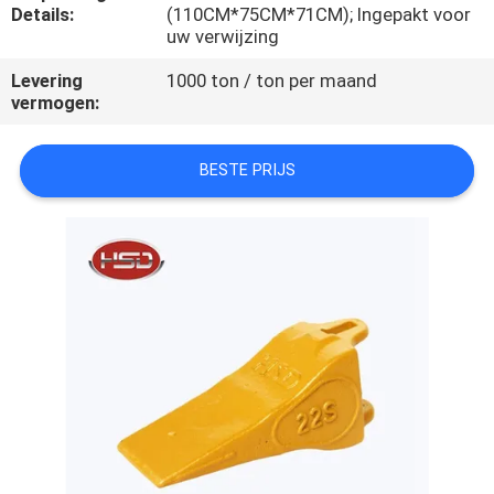
CONTACTEER
Details:
(110CM*75CM*71CM); Ingepakt voor
uw verwijzing
ONS
Levering
1000 ton / ton per maand
vermogen:
VERZOEK
OM
BESTE PRIJS
EEN
CITAAT
SITEMAP
PRIVACY
POLICY