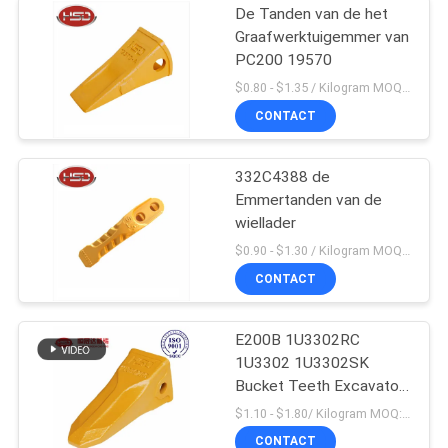
De Tanden van de het
Graafwerktuigemmer van
PC200 19570
$0.80 - $1.35 / Kilogram MOQ:100 Kilogram/Kilogram
CONTACT
332C4388 de
Emmertanden van de
wiellader
$0.90 - $1.30 / Kilogram MOQ:1000 Kilogram/Kilogram
CONTACT
E200B 1U3302RC
1U3302 1U3302SK
Bucket Teeth Excavator
Massaproductie
$1.10 - $1.80/ Kilogram MOQ:100 Kilogram/Kilograms
CONTACT