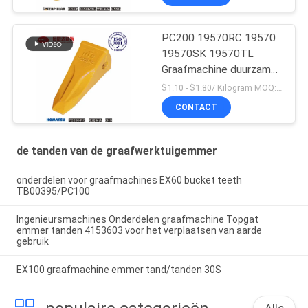
PC200 19570RC 19570
19570SK 19570TL
Graafmachine duurzame
emmertanden voor
$1.10 - $1.80/ Kilogram MOQ:100 Kilogram/Kilogram
Komatsu
CONTACT
de tanden van de graafwerktuigemmer
onderdelen voor graafmachines EX60 bucket teeth
TB00395/PC100
Ingenieursmachines Onderdelen graafmachine Topgat
emmer tanden 4153603 voor het verplaatsen van aarde
gebruik
EX100 graafmachine emmer tand/tanden 30S
Alle