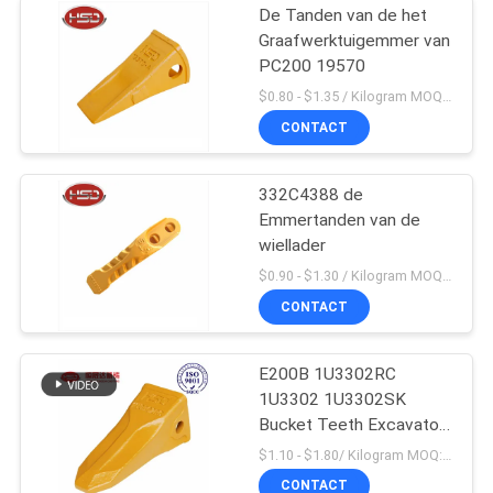
De Tanden van de het
Graafwerktuigemmer van
PC200 19570
$0.80 - $1.35 / Kilogram MOQ:100 Kilogram/Kilogram
CONTACT
332C4388 de
Emmertanden van de
wiellader
$0.90 - $1.30 / Kilogram MOQ:1000 Kilogram/Kilogram
CONTACT
E200B 1U3302RC
1U3302 1U3302SK
Bucket Teeth Excavator
Massaproductie
$1.10 - $1.80/ Kilogram MOQ:100 Kilogram/Kilograms
CONTACT