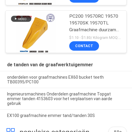
PC200 19570RC 19570
19570SK 19570TL
Graafmachine duurzame
emmertanden voor
$1.10 - $1.80/ Kilogram MOQ:100 Kilogram/Kilogram
Komatsu
CONTACT
de tanden van de graafwerktuigemmer
onderdelen voor graafmachines EX60 bucket teeth
TB00395/PC100
Ingenieursmachines Onderdelen graafmachine Topgat
emmer tanden 4153603 voor het verplaatsen van aarde
gebruik
EX100 graafmachine emmer tand/tanden 30S
Alle