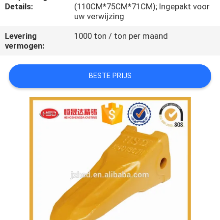
CONTACTEER
Details:
(110CM*75CM*71CM); Ingepakt voor
uw verwijzing
ONS
Levering
1000 ton / ton per maand
vermogen:
VERZOEK
OM
BESTE PRIJS
EEN
CITAAT
SITEMAP
PRIVACY
POLICY