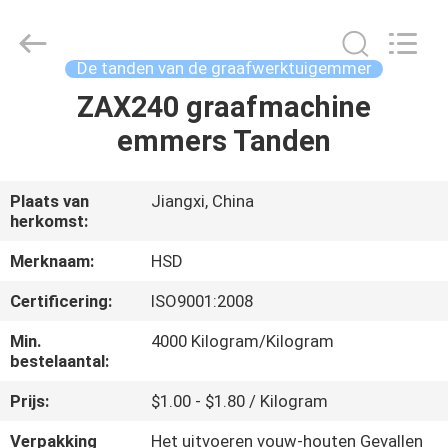
Guangzhou
Hengshengda
Machinery
Spare
Parts
De tanden van de graafwerktuigemmer
Co.,Ltd.
All
ZAX240 graafmachine
HUIS
Rights
Reserved.
emmers Tanden
PRODUCTEN
Plaats van
Jiangxi, China
herkomst:
ONGEVEER
ONS
Merknaam:
HSD
Certificering:
ISO9001:2008
FABRIEKSREIS
Min.
4000 Kilogram/Kilogram
bestelaantal:
KWALITEITSCONTROLE
Prijs:
$1.00 - $1.80 / Kilogram
Verpakking
Het uitvoeren vouw-houten Gevallen