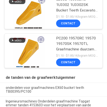
1U3302 1U3302SK
Bucket Teeth Excavator
Massaproductie
$1.10 - $1.80/ Kilogram MOQ:100 Kilogram/Kilograms
CONTACT
PC200 19570RC 19570
19570SK 19570TL
Graafmachine duurzame
emmertanden voor
$1.10 - $1.80/ Kilogram MOQ:100 Kilogram/Kilogram
Komatsu
CONTACT
de tanden van de graafwerktuigemmer
onderdelen voor graafmachines EX60 bucket teeth
TB00395/PC100
Ingenieursmachines Onderdelen graafmachine Topgat
emmer tanden 4153603 voor het verplaatsen van aarde