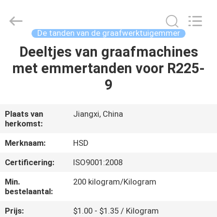
Guangzhou
Hengshengda
Machinery
Spare
Parts
De tanden van de graafwerktuigemmer
Co.,Ltd.
All
Deeltjes van graafmachines
HUIS
Rights
Reserved.
met emmertanden voor R225-
PRODUCTEN
9
ONGEVEER
Plaats van
Jiangxi, China
herkomst:
ONS
Merknaam:
HSD
FABRIEKSREIS
Certificering:
ISO9001:2008
Min.
200 kilogram/Kilogram
KWALITEITSCONTROLE
bestelaantal:
Prijs:
$1.00 - $1.35 / Kilogram