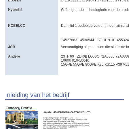
Doosan
2713-1221 2713-9041 2713-9038 2713-12
Hyundai
Geïntegreerde technologieën voor de produc
KOBELCO
De in lid 1 bedoelde vergunningen zijn uits
14527863 14530544 1171-01910 145532
JCB
Vervaardiging uit produkten die niet in de
Andere
23TF 60T ZL40B LG50C 72A0005 72A0339
10600 810-10640
15GPE 55GPE 80GPE K25 XS115 V39 V51
Inleiding van het bedrijf