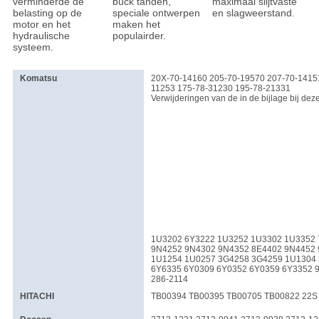
verminderde de
buck tanden,
maximaal slijtvaste
belasting op de
speciale ontwerpen
en slagweerstand.
motor en het
maken het
hydraulische
populairder.
systeem.
Komatsu
20X-70-14160 205-70-19570 207-70-1415
11253 175-78-31230 195-78-21331
Verwijderingen van de in de bijlage bij d
1U3202 6Y3222 1U3252 1U3302 1U3352 
9N4252 9N4302 9N4352 8E4402 9N4452
1U1254 1U0257 3G4258 3G4259 1U1304
6Y6335 6Y0309 6Y0352 6Y0359 6Y3352 
286-2114
HITACHI
TB00394 TB00395 TB00705 TB00822 22S 