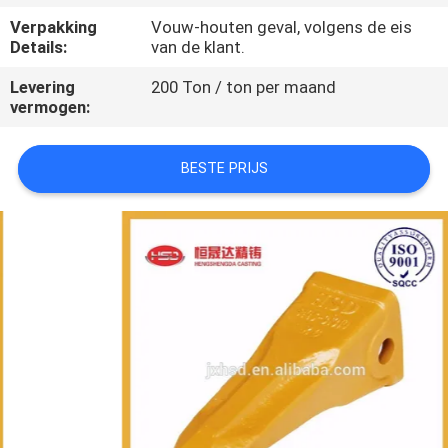
CONTACTEER
Verpakking
Vouw-houten geval, volgens de eis
ONS
Details:
van de klant.
Levering
200 Ton / ton per maand
VERZOEK
vermogen:
OM
BESTE PRIJS
EEN
CITAAT
SITEMAP
PRIVACY
POLICY