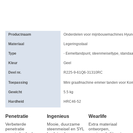
Productnaam
Onderdelen voor mijnbouwmachines Hyun
Materiaal
Legeringsstaal
Type
- Eemeltandpunt, steenmeiseltype, standa
Kleur
Geel
Deel nr.
R225-9-61Q6-31310RC
Toepassing
Mini graafmachine emmer tanden voor Ko
Gewicht
5.5 kg
Hardheid
HRC46-52
Penetratie
Ingenieus
Wearlife
Verbeterde
Mooie, duurzame
Extra materiaal
penetratie
steenmeisel en SYL
ontworpen,