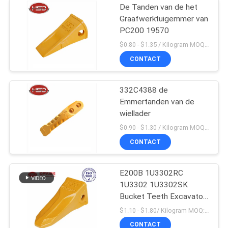
De Tanden van de het
Graafwerktuigemmer van
PC200 19570
$0.80 - $1.35 / Kilogram MOQ:100 Kilogram/Kilogram
CONTACT
332C4388 de
Emmertanden van de
wiellader
$0.90 - $1.30 / Kilogram MOQ:1000 Kilogram/Kilogram
CONTACT
E200B 1U3302RC
1U3302 1U3302SK
Bucket Teeth Excavator
Massaproductie
$1.10 - $1.80/ Kilogram MOQ:100 Kilogram/Kilograms
CONTACT