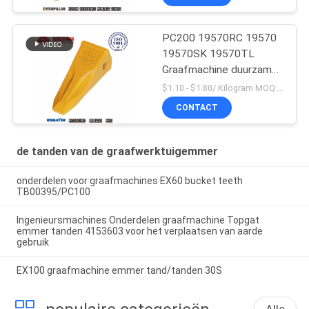
PC200 19570RC 19570
19570SK 19570TL
Graafmachine duurzame
emmertanden voor
$1.10 - $1.80/ Kilogram MOQ:100 Kilogram/Kilogram
Komatsu
CONTACT
de tanden van de graafwerktuigemmer
onderdelen voor graafmachines EX60 bucket teeth
TB00395/PC100
Ingenieursmachines Onderdelen graafmachine Topgat
emmer tanden 4153603 voor het verplaatsen van aarde
gebruik
EX100 graafmachine emmer tand/tanden 30S
Alle