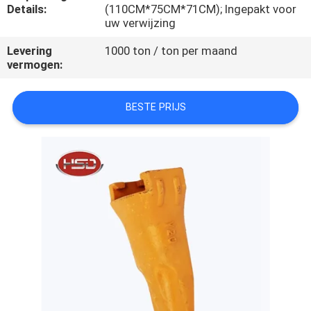
CONTACTEER
Details:
(110CM*75CM*71CM); Ingepakt voor
uw verwijzing
ONS
Levering
1000 ton / ton per maand
vermogen:
VERZOEK
OM
BESTE PRIJS
EEN
CITAAT
SITEMAP
PRIVACY
POLICY