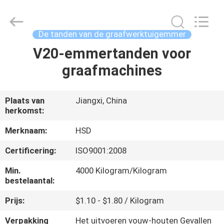
Guangzhou
Hengshengda
Machinery
Spare
Parts
De tanden van de graafwerktuigemmer
Co.,Ltd.
All
V20-emmertanden voor
HUIS
Rights
Reserved.
graafmachines
PRODUCTEN
Plaats van
Jiangxi, China
herkomst:
ONGEVEER
ONS
Merknaam:
HSD
Certificering:
ISO9001:2008
FABRIEKSREIS
Min.
4000 Kilogram/Kilogram
bestelaantal:
KWALITEITSCONTROLE
Prijs:
$1.10 - $1.80 / Kilogram
Verpakking
Het uitvoeren vouw-houten Gevallen