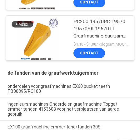
CONTACT
PC200 19570RC 19570
19570SK 19570TL
Graafmachine duurzame
emmertanden voor
$1.10 - $1.80/ Kilogram MOQ:100 Kilogram/Kilogram
Komatsu
CONTACT
de tanden van de graafwerktuigemmer
onderdelen voor graafmachines EX60 bucket teeth
TB00395/PC100
Ingenieursmachines Onderdelen graafmachine Topgat
emmer tanden 4153603 voor het verplaatsen van aarde
gebruik
EX100 graafmachine emmer tand/tanden 30S