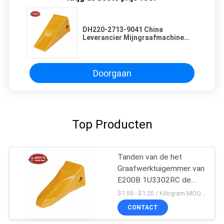
DH220-2713-9041 China
Leverancier Mijngraafmachine
Bucket Teethoth Point Teeth
Wholesale
Doorgaan
Top Producten
Tanden van de het
Graafwerktuigemmer van
E200B 1U3302RC de
Mini
$1.00 - $1.20 / Kilogram MOQ:100 Kilogram/Kilogram
CONTACT