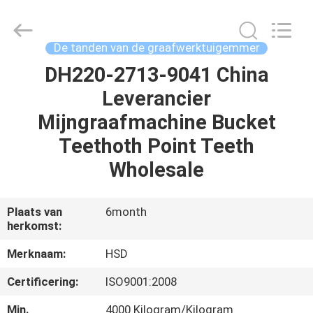
Guangzhou
Hengshengda
Machinery
Spare
Parts
De tanden van de graafwerktuigemmer
Co.,Ltd.
All
DH220-2713-9041 China
HUIS
Rights
Reserved.
Leverancier
PRODUCTEN
Mijngraafmachine Bucket
Teethoth Point Teeth
ONGEVEER
Wholesale
ONS
Plaats van
6month
herkomst:
FABRIEKSREIS
Merknaam:
HSD
KWALITEITSCONTROLE
Certificering:
ISO9001:2008
Min.
4000 Kilogram/Kilogram