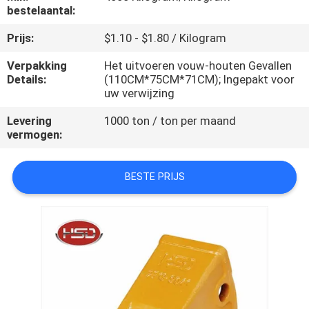
CONTACTEER
bestelaantal:
ONS
Prijs:
$1.10 - $1.80 / Kilogram
Verpakking
Het uitvoeren vouw-houten Gevallen
VERZOEK
Details:
(110CM*75CM*71CM); Ingepakt voor
uw verwijzing
OM
EEN
Levering
1000 ton / ton per maand
vermogen:
CITAAT
BESTE PRIJS
SITEMAP
PRIVACY
POLICY