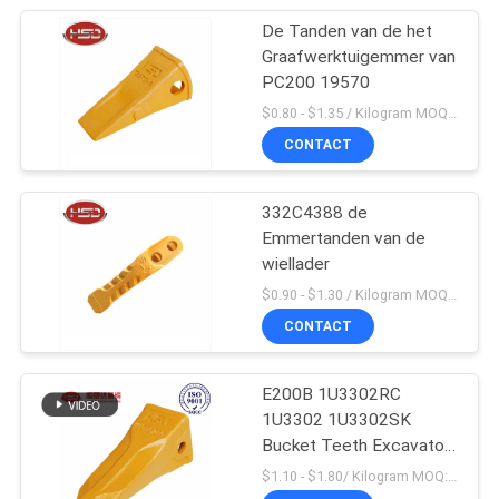
De Tanden van de het
Graafwerktuigemmer van
PC200 19570
$0.80 - $1.35 / Kilogram MOQ:100 Kilogram/Kilogram
CONTACT
332C4388 de
Emmertanden van de
wiellader
$0.90 - $1.30 / Kilogram MOQ:1000 Kilogram/Kilogram
CONTACT
E200B 1U3302RC
1U3302 1U3302SK
Bucket Teeth Excavator
Massaproductie
$1.10 - $1.80/ Kilogram MOQ:100 Kilogram/Kilograms