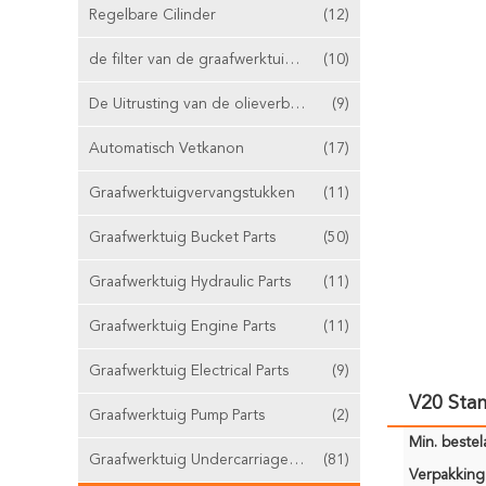
Regelbare Cilinder
(12)
de filter van de graafwerktuiglucht
(10)
De Uitrusting van de olieverbinding
(9)
Automatisch Vetkanon
(17)
Graafwerktuigvervangstukken
(11)
Graafwerktuig Bucket Parts
(50)
Graafwerktuig Hydraulic Parts
(11)
Graafwerktuig Engine Parts
(11)
Graafwerktuig Electrical Parts
(9)
V20 Sta
Graafwerktuig Pump Parts
(2)
Min. bestela
Graafwerktuig Undercarriage Parts
(81)
Verpakking 