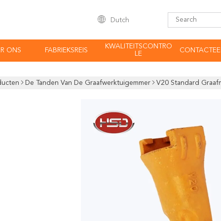
Dutch
KWALITEITSCONTRO
R ONS
FABRIEKSREIS
CONTACTEE
LE
ducten
De Tanden Van De Graafwerktuigemmer
V20 Standard Graa