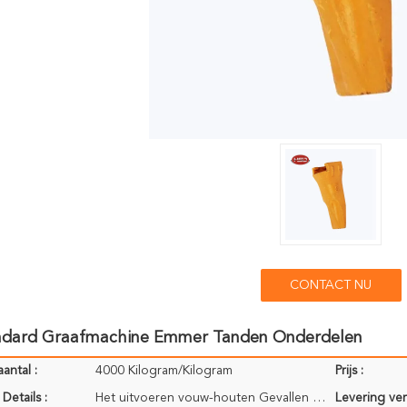
CONTACT NU
ndard Graafmachine Emmer Tanden Onderdelen
antal :
4000 Kilogram/Kilogram
Prijs :
Details :
Het uitvoeren vouw-houten Gevallen (110CM*75CM*71CM); Ingepakt voor uw verwijzing
Levering ve