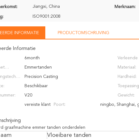
Jiangxi, China
herkomst:
Merknaam:
ISO9001:2008
g:
EERDE INFORMATIE
PRODUCTOMSCHRIJVING
eerde Informatie
6month
Verleende
het
Emmertanden
de Dienst:
Materiaal:
ingstechno
Precision Casting
Hardheid:
e:
Beschikbaar
Toepassing
nummer:
V20
Gewicht:
vereiste klant
Poort:
ningbo, Shanghai,
chrijving
rd graafmachine emmer tanden onderdelen
naam
Vloeibare tanden