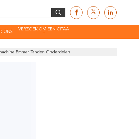
VERZOEK OM EEN CITAA
R ONS
T
fmachine Emmer Tanden Onderdelen