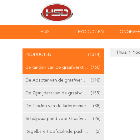
HUIS
PRODUCTEN
ONGEVEE
Thuis
Pro
PRODUCTEN
(1314)
de tanden van de graafwerktuigemmer
(760)
De Adapter van de graafwerktuigemmer
(110)
De Zijsnijders van de graafwerktuigemmer
(155)
De Tanden van de laderemmer
(38)
Schulpzaagtand voor Graafwerktuig
(26)
Regelbare Hoofdcilinderpushrod
(2)