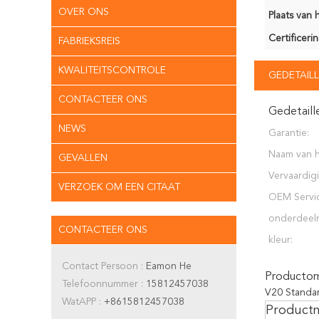
OVER ONS
Plaats van 
Certificerin
FABRIEKSREIS
KWALITEITSCONTROLE
GEDETAILL
CONTACTEER ONS
Gedetaill
NEWS
Garantie:
Naam van 
GEVALLEN
product:
Vervaardig
VERZOEK OM EEN CITAAT
logie:
OEM Servic
onderdeel
CONTACTEER ONS
kleur:
Contact Persoon :
Eamon He
Productoms
Telefoonnummer :
15812457038
V20 Standa
WatAPP :
+8615812457038
Product