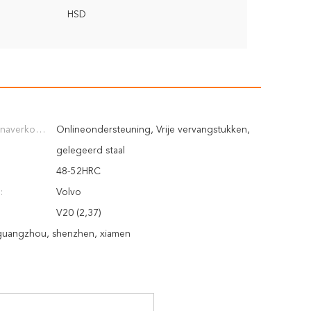
HSD
 naverkoop
Onlineondersteuning, Vrije vervangstukken,
Ingenieurs beschikbaar aan de
gelegeerd staal
dienstmachines overzee
48-52HRC
:
Volvo
V20 (2,37)
 guangzhou, shenzhen, xiamen