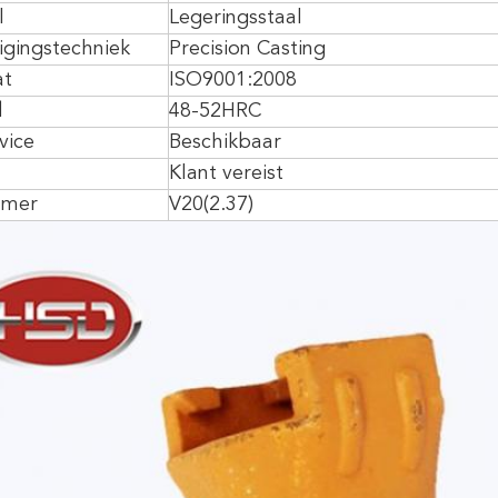
l
Legeringsstaal
igingstechniek
Precision Casting
at
ISO9001:2008
d
48-52HRC
vice
Beschikbaar
Klant vereist
mmer
V20(2.37)