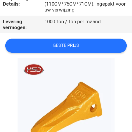
CONTACTEER
Details:
(110CM*75CM*71CM); Ingepakt voor
uw verwijzing
ONS
Levering
1000 ton / ton per maand
vermogen:
VERZOEK
OM
BESTE PRIJS
EEN
CITAAT
SITEMAP
PRIVACY
POLICY