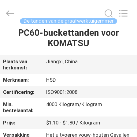
Guangzhou
Hengshengda
Machinery
Spare
Parts
De tanden van de graafwerktuigemmer
Co.,Ltd.
All
PC60-buckettanden voor
HUIS
Rights
Reserved.
KOMATSU
PRODUCTEN
Plaats van
Jiangxi, China
herkomst:
ONGEVEER
ONS
Merknaam:
HSD
Certificering:
ISO9001:2008
FABRIEKSREIS
Min.
4000 Kilogram/Kilogram
bestelaantal:
KWALITEITSCONTROLE
Prijs:
$1.10 - $1.80 / Kilogram
Verpakking
Het uitvoeren vouw-houten Gevallen