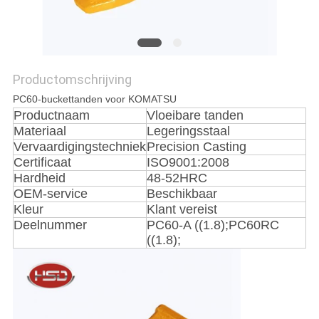
Productomschrijving
PC60-buckettanden voor KOMATSU
Productnaam
Vloeibare tanden
Materiaal
Legeringsstaal
Vervaardigingstechniek
Precision Casting
Certificaat
ISO9001:2008
Hardheid
48-52HRC
OEM-service
Beschikbaar
Kleur
Klant vereist
Deelnummer
PC60-A ((1.8);PC60RC
((1.8);