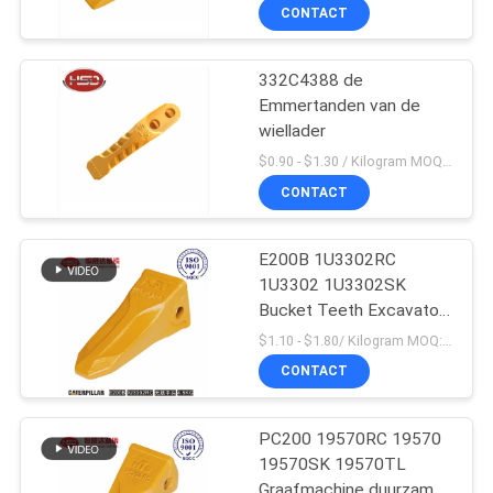
CONTACT
332C4388 de
Emmertanden van de
wiellader
$0.90 - $1.30 / Kilogram MOQ:1000 Kilogram/Kilogram
CONTACT
E200B 1U3302RC
1U3302 1U3302SK
Bucket Teeth Excavator
Massaproductie
$1.10 - $1.80/ Kilogram MOQ:100 Kilogram/Kilograms
CONTACT
PC200 19570RC 19570
19570SK 19570TL
Graafmachine duurzame