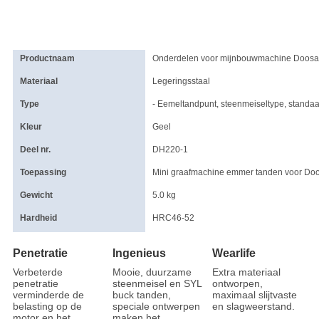
Productnaam
Onderdelen voor mijnbouwmachine Doosa
Materiaal
Legeringsstaal
Type
- Eemeltandpunt, steenmeiseltype, standa
Kleur
Geel
Deel nr.
DH220-1
Toepassing
Mini graafmachine emmer tanden voor D
Gewicht
5.0 kg
Hardheid
HRC46-52
Penetratie
Ingenieus
Wearlife
Verbeterde
Mooie, duurzame
Extra materiaal
penetratie
steenmeisel en SYL
ontworpen,
verminderde de
buck tanden,
maximaal slijtvaste
belasting op de
speciale ontwerpen
en slagweerstand.
motor en het
maken het