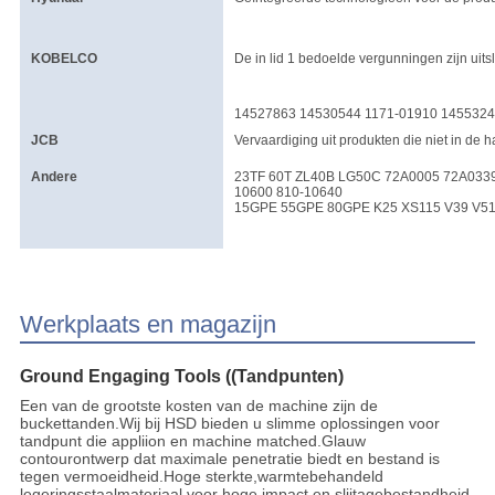
KOBELCO
De in lid 1 bedoelde vergunningen zijn uits
14527863 14530544 1171-01910 145532
JCB
Vervaardiging uit produkten die niet in de
Andere
23TF 60T ZL40B LG50C 72A0005 72A0339
10600 810-10640
15GPE 55GPE 80GPE K25 XS115 V39 V51
Werkplaats en magazijn
Ground Engaging Tools ((Tandpunten)
Een van de grootste kosten van de machine zijn de
buckettanden.Wij bij HSD bieden u slimme oplossingen voor
tandpunt die appliion en machine matched.Glauw
contourontwerp dat maximale penetratie biedt en bestand is
tegen vermoeidheid.Hoge sterkte,warmtebehandeld
legeringsstaalmateriaal voor hoge impact en slijtagebestandheid