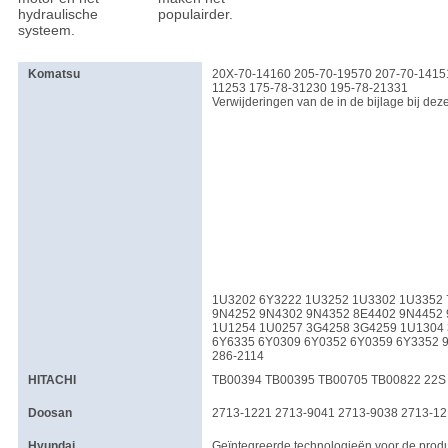
hydraulische
populairder.
systeem.
Komatsu
20X-70-14160 205-70-19570 207-70-1415
11253 175-78-31230 195-78-21331
Verwijderingen van de in de bijlage bij d
1U3202 6Y3222 1U3252 1U3302 1U3352 
9N4252 9N4302 9N4352 8E4402 9N4452
1U1254 1U0257 3G4258 3G4259 1U1304
6Y6335 6Y0309 6Y0352 6Y0359 6Y3352 
286-2114
HITACHI
TB00394 TB00395 TB00705 TB00822 22S 
Doosan
2713-1221 2713-9041 2713-9038 2713-12
Hyundai
Geïntegreerde technologieën voor de produc