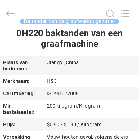
Guangzhou
Hengshengda
Machinery
Spare
Parts
De tanden van de graafwerktuigemmer
Co.,Ltd.
All
DH220 baktanden van een
HUIS
Rights
Reserved.
graafmachine
PRODUCTEN
Plaats van
Jiangxi, China
herkomst:
ONGEVEER
ONS
Merknaam:
HSD
Certificering:
ISO9001:2008
FABRIEKSREIS
Min.
200 kilogram/Kilogram
bestelaantal:
KWALITEITSCONTROLE
Prijs:
$0.90 - $1.30 / Kilogram
Verpakking
Vouw-houten geval, volgens de eis