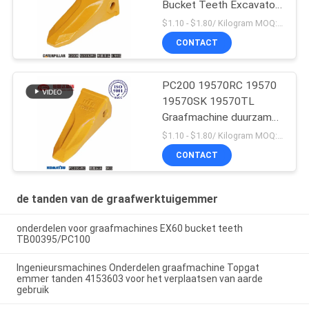
Bucket Teeth Excavator
Massaproductie
$1.10 - $1.80/ Kilogram MOQ:100 Kilogram/Kilograms
CONTACT
PC200 19570RC 19570
19570SK 19570TL
Graafmachine duurzame
emmertanden voor
$1.10 - $1.80/ Kilogram MOQ:100 Kilogram/Kilogram
Komatsu
CONTACT
de tanden van de graafwerktuigemmer
onderdelen voor graafmachines EX60 bucket teeth
TB00395/PC100
Ingenieursmachines Onderdelen graafmachine Topgat
emmer tanden 4153603 voor het verplaatsen van aarde
gebruik