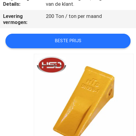
CONTACTEER
Details:
van de klant.
ONS
Levering
200 Ton / ton per maand
vermogen:
VERZOEK
BESTE PRIJS
OM
EEN
CITAAT
SITEMAP
PRIVACY
POLICY