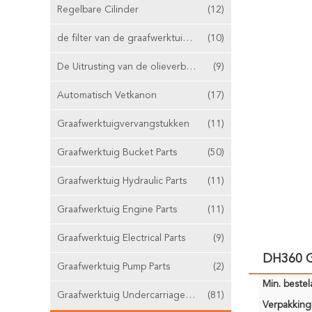
Regelbare Cilinder
(12)
de filter van de graafwerktuiglucht
(10)
De Uitrusting van de olieverbinding
(9)
Automatisch Vetkanon
(17)
Graafwerktuigvervangstukken
(11)
Graafwerktuig Bucket Parts
(50)
Graafwerktuig Hydraulic Parts
(11)
Graafwerktuig Engine Parts
(11)
Graafwerktuig Electrical Parts
(9)
DH360 G
Graafwerktuig Pump Parts
(2)
Min. bestela
Graafwerktuig Undercarriage Parts
(81)
Verpakking 