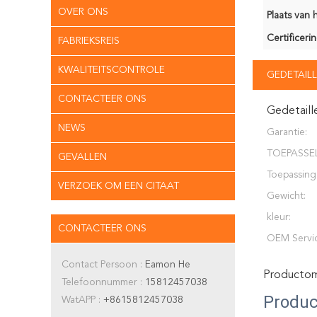
OVER ONS
Plaats van 
Certificerin
FABRIEKSREIS
KWALITEITSCONTROLE
GEDETAILL
CONTACTEER ONS
Gedetaill
NEWS
Garantie:
TOEPASSEL
GEVALLEN
INDUSTRIE:
Toepassing
VERZOEK OM EEN CITAAT
Gewicht:
kleur:
CONTACTEER ONS
OEM Servic
Contact Persoon :
Eamon He
Productoms
Telefoonnummer :
15812457038
Produc
WatAPP :
+8615812457038