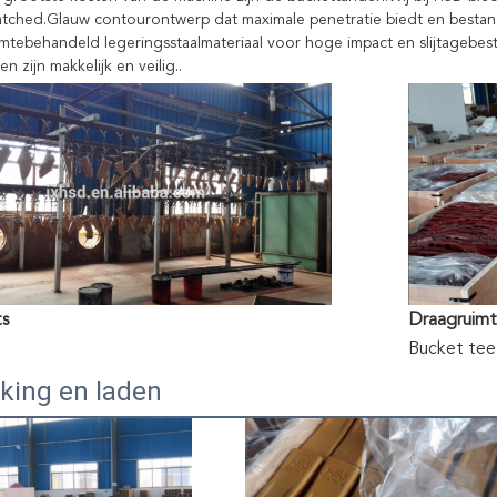
tched.Glauw contourontwerp dat maximale penetratie biedt en bestan
mtebehandeld legeringsstaalmateriaal voor hoge impact en slijtagebes
en zijn makkelijk en veilig..
s
Draagruim
Bucket teet
king en laden