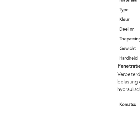
Materiaal
Type
Kleur
Deel nr.
Toepassin
Gewicht
Hardheid
Penetrati
Verbeterd
belasting
hydraulisc
Komatsu