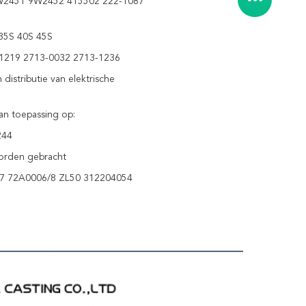
W2451 9W2452 4T5502 222-1087
35S 40S 45S
1219 2713-0032 2713-1236
istributie van elektrische
van toepassing op:
244
worden gebracht
7 72A0006/8 ZL50 312204054