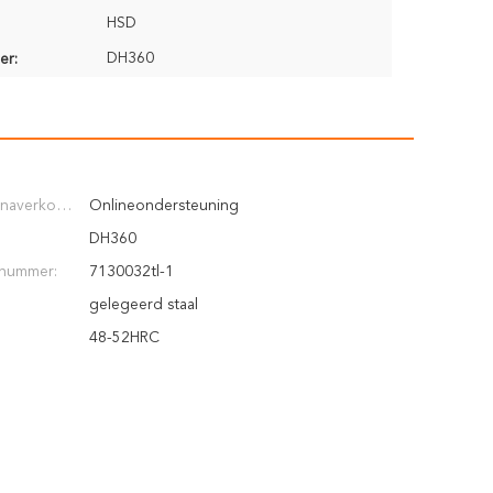
HSD
DH360
er:
 naverkoop
Onlineondersteuning
DH360
uig (ton):
nummer:
7130032tl-1
gelegeerd staal
48-52HRC