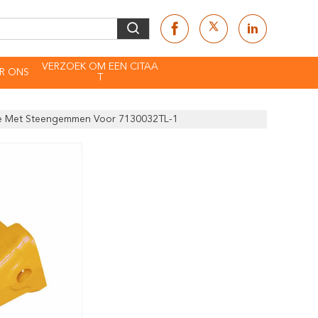
VERZOEK OM EEN CITAA
R ONS
T
e Met Steengemmen Voor 7130032TL-1