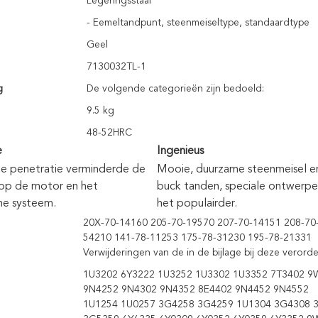
Legeringsstaal
- Eemeltandpunt, steenmeiseltype, standaardtype
Geel
7130032TL-1
g
De volgende categorieën zijn bedoeld:
9.5 kg
48-52HRC
e
Ingenieus
e penetratie verminderde de 
Mooie, duurzame steenmeisel en
 op de motor en het 
buck tanden, speciale ontwerpe
he systeem.
het populairder.
20X-70-14160 205-70-19570 207-70-14151 208-70
54210 141-78-11253 175-78-31230 195-78-21331
Verwijderingen van de in de bijlage bij deze vero
1U3202 6Y3222 1U3252 1U3302 1U3352 7T3402 9
9N4252 9N4302 9N4352 8E4402 9N4452 9N4552
1U1254 1U0257 3G4258 3G4259 1U1304 3G4308 