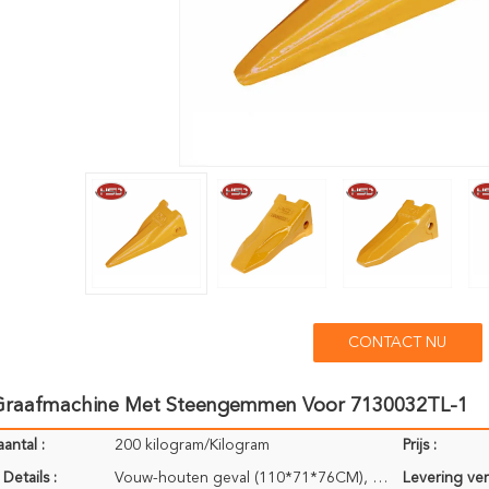
CONTACT NU
raafmachine Met Steengemmen Voor 7130032TL-1
antal :
200 kilogram/Kilogram
Prijs :
Details :
Vouw-houten geval (110*71*76CM), volgens de eis van de klant.
Levering ve