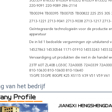
3G5359 6Y6335 6Y0309 6Y0352 6Y0359 6Y3352 9
220-9091 220-9089 286-2114
TB00394 TB00395 TB00705 TB00822 22S 25S 30S 
2713-1221 2713-9041 2713-9038 2713-1217 2713-
Geïntegreerde technologieën voor de productie en d
apparatuur
De in lid 1 bedoelde vergunningen zijn uitsluitend 
14527863 14530544 1171-01910 14553243 14553
Vervaardiging uit produkten die niet in de handel 
23TF 60T ZL40B LG50C 72A0005 72A0339 72A000
810-10630 810-10600 810-10640
15GPE 55GPE 80GPE K25 XS115 V39 V51 V59 V61
ng van het bedrijf