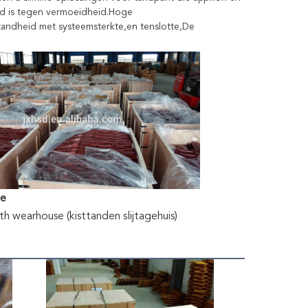
d is tegen vermoeidheid.Hoge 
tandheid met systeemsterkte,en tenslotte,De 
te
h wearhouse (kisttanden slijtagehuis)