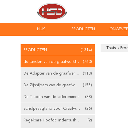
HUIS
PRODUCTEN
ONGEVEE
Thuis
Pro
PRODUCTEN
(1314)
de tanden van de graafwerktuigemmer
(760)
De Adapter van de graafwerktuigemmer
(110)
De Zijsnijders van de graafwerktuigemmer
(155)
De Tanden van de laderemmer
(38)
Schulpzaagtand voor Graafwerktuig
(26)
Regelbare Hoofdcilinderpushrod
(2)