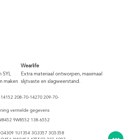
Wearlife
 SYL 
Extra materiaal ontworpen, maximaal 
n maken 
slijtvaste en slagweerstand.
-14152 208-70-14270 209-70-
rdening vermelde gegevens
W8452 9W8552 138-6552
3G4309 1U1354 3G3357 3G5358