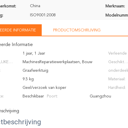
China
herkomst:
Merknaam:
ISO9001:2008
g:
Modelnumm
EERDE INFORMATIE
PRODUCTOMSCHRIJVING
eerde Informatie
1 jaar, 1 Jaar
Verleende
IJKE
MachinesReparatiewerkplaatsen, Bouw
de Dienst:
Geschikt
:
works&nbsp;
Graafwerktuig
Graafwerkt
onderdeel
9.5 kg
Materiaal:
Geel/verzoek van koper
Hardheid:
e:
Beschikbaar
Poort:
Guangzhou
chrijving
tbeschrijving