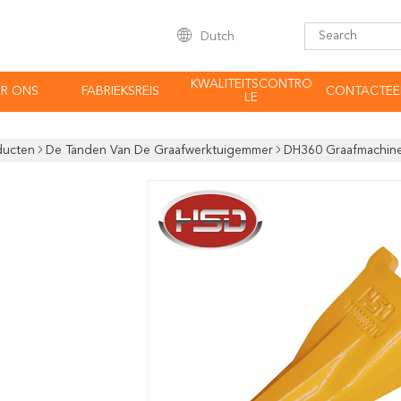
Dutch
KWALITEITSCONTRO
R ONS
FABRIEKSREIS
CONTACTEE
LE
ducten
De Tanden Van De Graafwerktuigemmer
DH360 Graafmachin